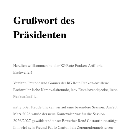
Grußwort des
Präsidenten
Herzlich willkommen bei der KG Rote Funken-Artillerie
Eschweiler!
Verehrte Freunde und Gönner der KG Rote Funken-Artillerie
Eschweiler, liebe Karnevalsfreunde,
leev
Fastelovendsjecke
, liebe
Funkenfamilie,
mit großer Freude blicken wir auf eine besondere Session: A
m 20.
März 2026 wurde der neue Karnevalsprinz für die Session
2026/2027 gewählt und unser Bewerber René
Costantini
bestätigt.
Ihm wird sein Freund Fabio
Cantoni
als Zeremonienmeister zur