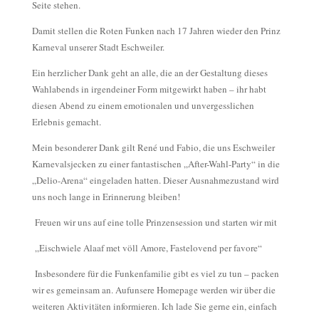
Seite stehen.
Damit stellen die Roten Funken nach
17 Jahren wieder den Prinz
Karneval unserer Stadt Eschweiler.
Ein herzlicher Dank geht an alle, die an der Gestaltung dieses
Wahlabends in irgendeiner Form mitgewirkt haben – ihr habt
diesen Abend zu einem emotionalen und unvergesslichen
Erlebnis gemacht.
Mein besonderer Dank gilt
René und Fabio, die uns
Eschweiler
Karnevalsjecken
zu einer fantastischen
„
After-Wahl-Party“
in die
„
Delio
-Arena“
eingeladen hatt
en.
Dieser
Ausna
hmezustand wird
uns noch lange in Erinnerung bleiben!
Freuen wir uns auf eine tolle
Prin
zensession und starten wir
mit
„Eischwiele Alaaf
met
völ
l
Amore
,
Fastelovend
per
favore
“
Insbesondere für die Fun
kenfamilie gibt es viel zu tun – p
acken
wir es
gemeinsam
an
.
Auf
unsere Homepage werden wir über die
weiteren Aktivitäten
informieren. Ich lade Sie gerne ein, einfach